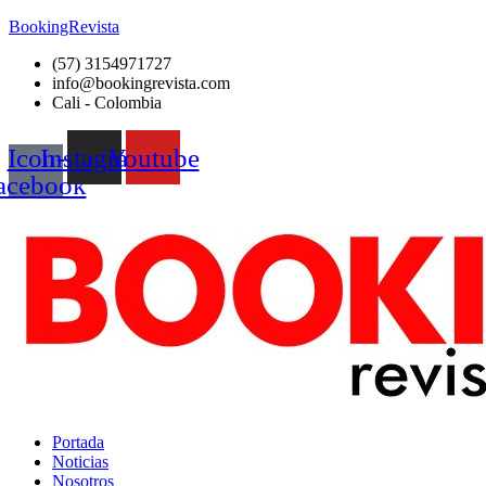
BookingRevista
(57) 3154971727
info@bookingrevista.com
Cali - Colombia
Icon-
Instagram
Youtube
acebook
Portada
Noticias
Nosotros