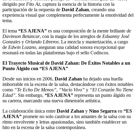
dirigido por
Fito Az
, captura la esencia de la historia con la
participación de la orquesta de
David Zahan
, creando una
experiencia visual que complementa perfectamente la emotividad del
tema.
El tema
“ES AJENA”
es una composición de la mente brillante
de
Davinson Betancur
, con la magia de los arreglos de
Eduanny José
Gonzales
y
Orlando Libreros
. La mezcla y masterización, a cargo
de
Edwin Lozano
, aseguran una calidad sonora excepcional que
resonará en todas las plataformas bajo el sello Codiscos.
El Trayecto Musical de David Zahan: De Éxitos Notables a un
Punto Álgido con “ES AJENA”
Desde sus inicios en 2006,
David Zahan
ha dejado una huella
imborrable en la escena de la salsa, destacándose con éxitos notables
como
“Te Echo De Menos”
,
“Vacío Vivo”
y
“El Corazón No Tiene
Edad”
. Sin embargo,
“ES AJENA”
representa un punto álgido en
su carrera, marcando una nueva dimensión artística.
La colaboración única entre
David Zahan
y
Nino Segarra
en
“ES
AJENA”
promete no solo cautivar a los amantes de la salsa con su
ritmo envolvente y letras apasionadas, sino también establecer un
hito en la escena de la salsa contemporánea.