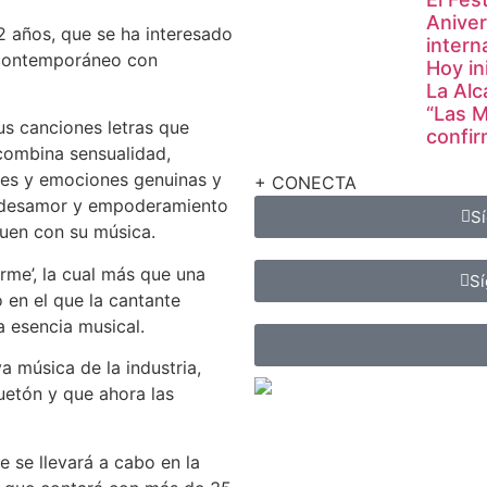
Aniver
2 años, que se ha interesado
intern
n contemporáneo con
Hoy in
La Alc
“Las M
us canciones letras que
confir
combina sensualidad,
eales y emociones genuinas y
+ CONECTA
r, desamor y empoderamiento
S
quen con su música.
rme’, la cual más que una
Sí
o en el que la cantante
a esencia musical.
a música de la industria,
etón y que ahora las
ue se llevará a cabo en la