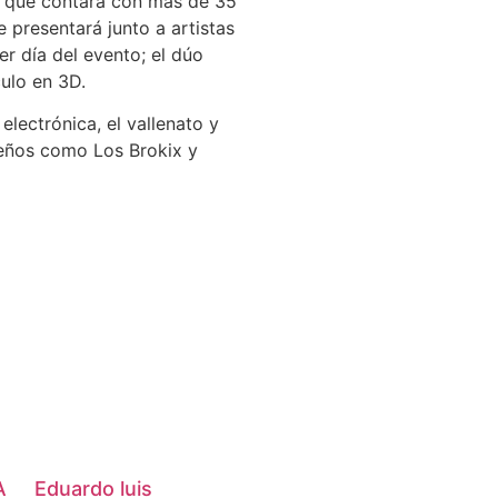
y que contará con más de 35
se presentará junto a artistas
r día del evento; el dúo
ulo en 3D.
lectrónica, el vallenato y
leños como Los Brokix y
A
Eduardo luis