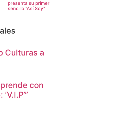
presenta su primer
sencillo “Así Soy”
ales
o Culturas a
prende con
‘V.I.P’”