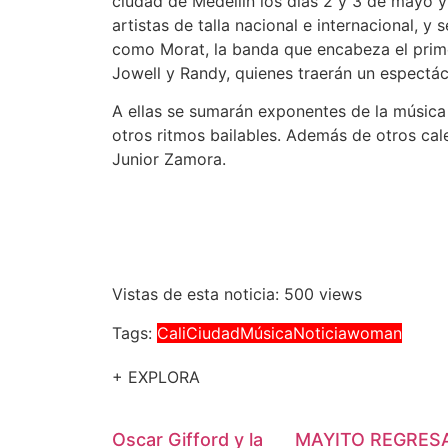
ciudad de Medellín los días 2 y 3 de mayo 
artistas de talla nacional e internacional, y 
como Morat, la banda que encabeza el prime
Jowell y Randy, quienes traerán un espectác
A ellas se sumarán exponentes de la música e
otros ritmos bailables. Además de otros ca
Junior Zamora.
Vistas de esta noticia: 500 views
Tags:
Cali
Ciudad
Música
Noticia
woman
+ EXPLORA
Oscar Gifford y la
MAYITO REGRES