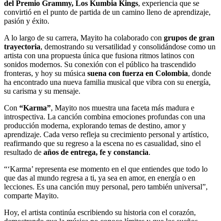
del Premio Grammy, Los Kumbia Kings
, experiencia que se
convirtió en el punto de partida de un camino lleno de aprendizaje,
pasión y éxito.
A lo largo de su carrera, Mayito ha colaborado con
grupos de gran
trayectoria
, demostrando su versatilidad y consolidándose como un
artista con una propuesta única que fusiona ritmos latinos con
sonidos modernos. Su conexión con el público ha trascendido
fronteras, y hoy su música
suena con fuerza en Colombia
, donde
ha encontrado una nueva familia musical que vibra con su energía,
su carisma y su mensaje.
Con
“Karma”
, Mayito nos muestra una faceta más madura e
introspectiva. La canción combina emociones profundas con una
producción moderna, explorando temas de destino, amor y
aprendizaje. Cada verso refleja su crecimiento personal y artístico,
reafirmando que su regreso a la escena no es casualidad, sino el
resultado de
años de entrega, fe y constancia
.
“‘Karma’ representa ese momento en el que entiendes que todo lo
que das al mundo regresa a ti, ya sea en amor, en energía o en
lecciones. Es una canción muy personal, pero también universal”,
comparte Mayito.
Hoy, el artista continúa escribiendo su historia con el corazón,