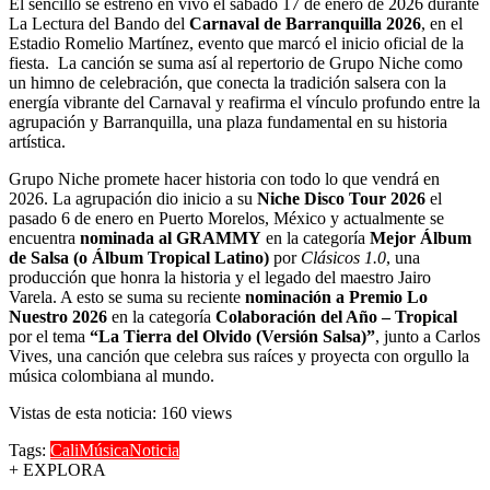
El sencillo se estrenó en vivo el sábado 17 de enero de 2026 durante
La Lectura del Bando del
Carnaval de Barranquilla 2026
, en el
Estadio Romelio Martínez, evento que marcó el inicio oficial de la
fiesta. La canción se suma así al repertorio de Grupo Niche como
un himno de celebración, que conecta la tradición salsera con la
energía vibrante del Carnaval y reafirma el vínculo profundo entre la
agrupación y Barranquilla, una plaza fundamental en su historia
artística.
Grupo Niche promete hacer historia con todo lo que vendrá en
2026. La agrupación dio inicio a su
Niche Disco Tour 2026
el
pasado 6 de enero en Puerto Morelos, México y actualmente se
encuentra
nominada al GRAMMY
en la categoría
Mejor Álbum
de Salsa (o Álbum Tropical Latino)
por
Clásicos 1.0
, una
producción que honra la historia y el legado del maestro Jairo
Varela. A esto se suma su reciente
nominación a Premio Lo
Nuestro 2026
en la categoría
Colaboración del Año – Tropical
por el tema
“La Tierra del Olvido (Versión Salsa)”
, junto a Carlos
Vives, una canción que celebra sus raíces y proyecta con orgullo la
música colombiana al mundo.
Vistas de esta noticia: 160 views
Tags:
Cali
Música
Noticia
+ EXPLORA