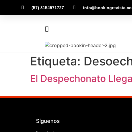
(57) 3154971727
info@bookingrevista.c
Etiqueta:
Desoech
El Despechonato Llega 
Síguenos