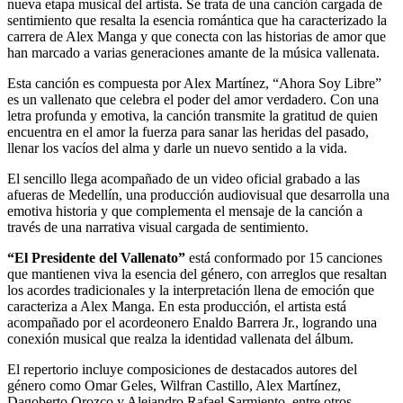
nueva etapa musical del artista. Se trata de una canción cargada de
sentimiento que resalta la esencia romántica que ha caracterizado la
carrera de Alex Manga y que conecta con las historias de amor que
han marcado a varias generaciones amante de la música vallenata.
Esta canción es compuesta por Alex Martínez, “Ahora Soy Libre”
es un vallenato que celebra el poder del amor verdadero. Con una
letra profunda y emotiva, la canción transmite la gratitud de quien
encuentra en el amor la fuerza para sanar las heridas del pasado,
llenar los vacíos del alma y darle un nuevo sentido a la vida.
El sencillo llega acompañado de un video oficial grabado a las
afueras de Medellín, una producción audiovisual que desarrolla una
emotiva historia y que complementa el mensaje de la canción a
través de una narrativa visual cargada de sentimiento.
“El Presidente del Vallenato”
está conformado por 15 canciones
que mantienen viva la esencia del género, con arreglos que resaltan
los acordes tradicionales y la interpretación llena de emoción que
caracteriza a Alex Manga. En esta producción, el artista está
acompañado por el acordeonero Enaldo Barrera Jr., logrando una
conexión musical que realza la identidad vallenata del álbum.
El repertorio incluye composiciones de destacados autores del
género como Omar Geles, Wilfran Castillo, Alex Martínez,
Dagoberto Orozco y Alejandro Rafael Sarmiento, entre otros,