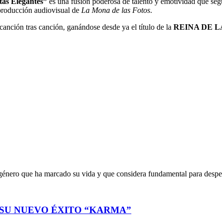
as Elegantes”
es una fusión poderosa de talento y emotividad que seg
 producción audiovisual de
La Mona de las Fotos
.
 canción tras canción, ganándose desde ya el título de la
REINA DE 
 género que ha marcado su vida y que considera fundamental para despe
 SU NUEVO ÉXITO “KARMA”