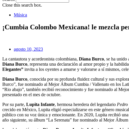
Close this search box.
Música
¡Cumbia Colombo Mexicana! le mezcla pe
agosto 10, 2023
La cantautora y acordeonista colombiana,
Diana Burco
, se ha unido 
Diana Burco
, representa una declaración al amor propio y la habili
Elegantes”
invita a los oyentes a amarse y valorarse a sí mismos, cele
Diana Burco
, conocida por su profunda fluidez cultural y sus expl
Burco”, fue nominado al Mejor Álbum Cumbia / Vallenato en los Latin
“Rio abajo”, también recibió reconocimiento y fue nominado al Mej
presentado en el mes de octubre.
Por su parte,
Lupita Infante
, hermosa heredera del legendario
Pedro 
crecido en México, Lupita eligió especializarse en este género musical
público con su voz única y emocionante. En 2020, Lupita recibió un
año siguiente, su álbum “La Serenata” fue nominado al Mejor Álbum