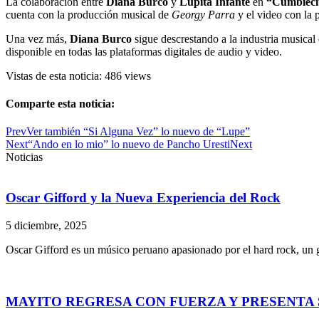
La colaboración entre
Diana Burco
y
Lupita Infante
en
“Cumbiecit
cuenta con la producción musical de
Georgy Parra
y el video con la
Una vez más,
Diana Burco
sigue descrestando a la industria musical
disponible en todas las plataformas digitales de audio y video.
Vistas de esta noticia: 486 views
Comparte esta noticia:
Prev
Ver también
“Si Alguna Vez” lo nuevo de “Lupe”
Next
“Ando en lo mio” lo nuevo de Pancho Uresti
Next
Noticias
Oscar Gifford y la Nueva Experiencia del Rock
5 diciembre, 2025
Oscar Gifford es un músico peruano apasionado por el hard rock, un
MAYITO REGRESA CON FUERZA Y PRESENTA