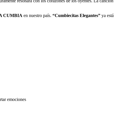
uramente resonará con los corazones de los oyentes. La canción
LA CUMBIA
en nuestro país.
“Cumbiecitas Elegantes”
ya está
rtar emociones