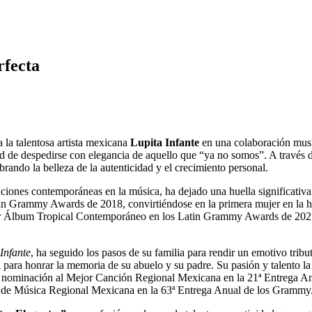
rfecta
a la talentosa artista mexicana
Lupita Infante
en una colaboración musi
dad de despedirse con elegancia de aquello que “ya no somos”. A través 
brando la belleza de la autenticidad y el crecimiento personal.
oraciones contemporáneas en la música, ha dejado una huella significa
 Grammy Awards de 2018, convirtiéndose en la primera mujer en la his
or Álbum Tropical Contemporáneo en los Latin Grammy Awards de 2021.
Infante
, ha seguido los pasos de su familia para rendir un emotivo tribu
 para honrar la memoria de su abuelo y su padre. Su pasión y talento la
a nominación al Mejor Canción Regional Mexicana en la 21ª Entrega An
 de Música Regional Mexicana en la 63ª Entrega Anual de los Grammy