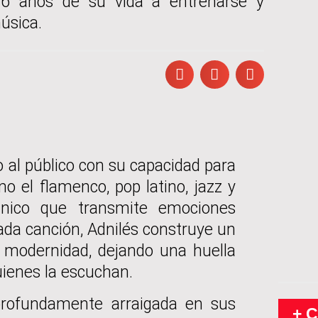
6 años de su vida a entrenarse y
úsica.
o al público con su capacidad para
o el flamenco, pop latino, jazz y
 único que transmite emociones
ada canción, Adnilés construye un
a modernidad, dejando una huella
uienes la escuchan.
profundamente arraigada en sus
+ 