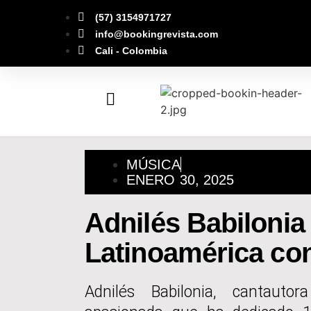
(57) 3154971727
info@bookingrevista.com
Cali - Colombia
MÚSICA
ENERO 30, 2025
Adnilés Babilonia
Latinoamérica con
Adnilés Babilonia, cantautor