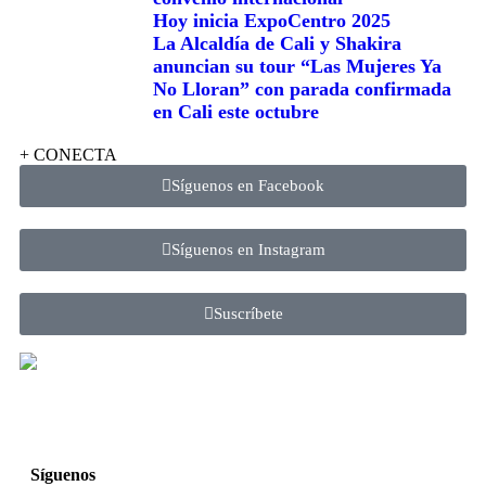
Hoy inicia ExpoCentro 2025
La Alcaldía de Cali y Shakira
anuncian su tour “Las Mujeres Ya
No Lloran” con parada confirmada
en Cali este octubre
+ CONECTA
Síguenos en Facebook
Síguenos en Instagram
Suscríbete
Síguenos